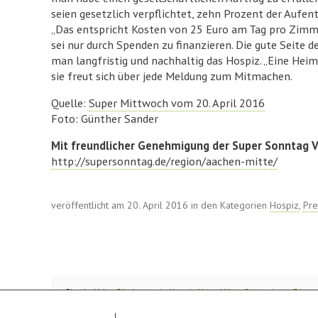
seien gesetzlich verpflichtet, zehn Prozent der Aufen
„Das entspricht Kosten von 25 Euro am Tag pro Zimmer“
sei nur durch Spenden zu finanzieren. Die gute Seite d
man langfristig und nachhaltig das Hospiz. „Eine Heim
sie freut sich über jede Meldung zum Mitmachen.
Quelle:
Super Mittwoch vom 20. April 2016
Foto: Günther Sander
Mit freundlicher Genehmigung der Super Sonntag 
http://supersonntag.de/region/aachen-mitte/
veröffentlicht am 20. April 2016 in den Kategorien
Hospiz
,
Pre
Sie sind hier:
Förderverein Hospiz Haus Hörn (Startseite)
»
Die g