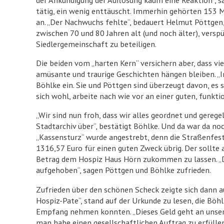
tätig, ein wenig enttäuscht. Immerhin gehörten 153 M
an. „Der Nachwuchs fehlte“, bedauert Helmut Pöttgen, 
zwischen 70 und 80 Jahren alt (und noch älter), vers
Siedlergemeinschaft zu beteiligen.
Die beiden vom „harten Kern“ versichern aber, dass vi
amüsante und traurige Geschichten hängen bleiben. „In 
Böhlke ein. Sie und Pöttgen sind überzeugt davon, es 
sich wohl, arbeite nach wie vor an einer guten, funkt
„Wir sind nun froh, dass wir alles geordnet und gereg
Stadtarchiv über“, bestätigt Böhlke. Und da war da noc
„Kassensturz“ wurde angestrebt, denn die Straßenfest
1316,57 Euro für einen guten Zweck übrig. Der sollte 
Betrag dem Hospiz Haus Hörn zukommen zu lassen. „Da
aufgehoben“, sagen Pöttgen und Böhlke zufrieden.
Zufrieden über den schönen Scheck zeigte sich dann a
Hospiz-Pate“, stand auf der Urkunde zu lesen, die Böh
Empfang nehmen konnten. „Dieses Geld geht an unsere
man habe einen gesellschaftlichen Auftrag zu erfülle