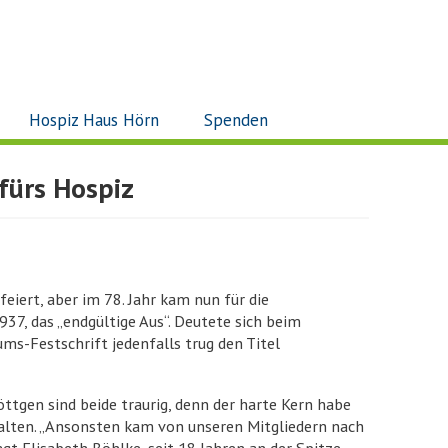
Hospiz Haus Hörn
Spenden
fürs Hospiz
iert, aber im 78. Jahr kam nun für die
7, das „endgültige Aus“. Deutete sich beim
ms-Festschrift jedenfalls trug den Titel
ttgen sind beide traurig, denn der harte Kern habe
halten. „Ansonsten kam von unseren Mitgliedern nach
gt Elisabeth Böhlke, seit 18 Jahren an der Spitze