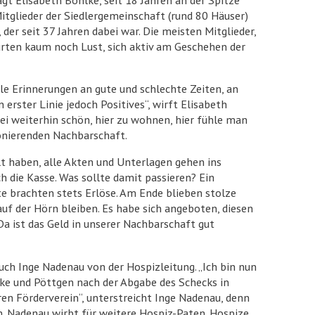
itglieder der Siedlergemeinschaft (rund 80 Häuser)
der seit 37 Jahren dabei war. Die meisten Mitglieder,
pürten kaum noch Lust, sich aktiv am Geschehen der
ele Erinnerungen an gute und schlechte Zeiten, an
erster Linie jedoch Positives“, wirft Elisabeth
sei weiterhin schön, hier zu wohnen, hier fühle man
ionierenden Nachbarschaft.
elt haben, alle Akten und Unterlagen gehen ins
h die Kasse. Was sollte damit passieren? Ein
e brachten stets Erlöse. Am Ende blieben stolze
auf der Hörn bleiben. Es habe sich angeboten, diesen
 ist das Geld in unserer Nachbarschaft gut
uch Inge Nadenau von der Hospizleitung. „Ich bin nun
lke und Pöttgen nach der Abgabe des Schecks in
n Förderverein“, unterstreicht Inge Nadenau, denn
n. Nadenau wirbt für weitere Hospiz-Paten. Hospize