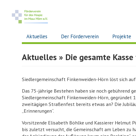
Aktuelles
Der Förderverein
Projekte
Aktuelles
» Die gesamte Kasse 
Siedlergemeinschaft Finkenweiden-Hörn löst sich auf
Das 75-jährige Bestehen haben sie noch gebührend gefe
Siedlergemeinschaft Finkenweiden-Hörn, gegründet 193
zweitägigen Straßenfest bereits etwas an? Die Jubiläu
„Erinnerungen“.
Vorsitzende Elisabeth Böhlke und Kassierer Helmut Pö
bis zuletzt versucht, die Gemeinschaft am Leben zu 
der Ankündigung der Auflösung kaum eine Reaktion“, sa