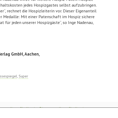
thaltskosten jedes Hospizgastes selbst aufzubringen.
, rechnet die Hospizleiterin vor. Dieser Eigenanteil
er Medaille: Mit einer Patenschaft im Hospiz sichere
at für jeden unserer Hospizgäste“, so Inge Nadenau,
Verlag GmbH, Aachen,
ssespiegel
,
Super
esamte Kasse fürs Hospiz
» Die gesamte Kasse fürs Hospiz